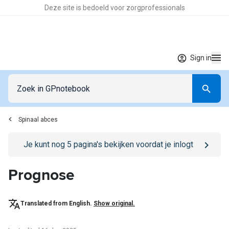
Deze site is bedoeld voor zorgprofessionals
Sign in
Spinaal abces
Go to
/sign-in
page
Je kunt nog
5
pagina's bekijken voordat je inlogt
Prognose
Translated from English.
Show original.