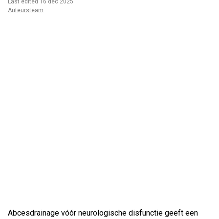
Last edited 16 dec 2025
Auteursteam
Abcesdrainage vóór neurologische disfunctie geeft een