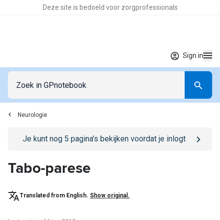
Deze site is bedoeld voor zorgprofessionals
Sign in
Neurologie
Go to
/sign-in
page
Je kunt nog
5
pagina's bekijken voordat je inlogt
Tabo-parese
Translated from English.
Show original.