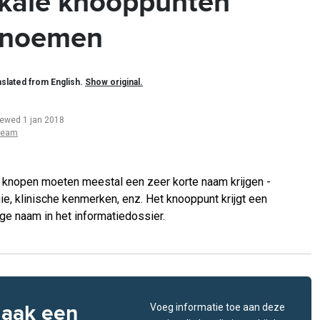
kale knooppunten
noemen
slated from English.
Show original.
iewed 1 jan 2018
team
 knopen moeten meestal een zeer korte naam krijgen -
gie, klinische kenmerken, enz. Het knooppunt krijgt een
ige naam in het informatiedossier.
aak een
Voeg informatie toe aan deze