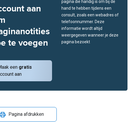
pagina die handig is om bij de
ccount aan
hand te hebben tijdens een
consult, zoals een webadres of
m
telefoonnummer. Deze
aginanotities
informatie wordt altijd
weergegeven wanneer je deze
oe te voegen
pagina bezoekt
Maak een
gratis
ccount aan
Pagina afdrukken