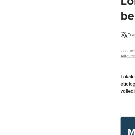
Lo
be
Tran
Last rev
Auteurs
Lokale
etiolo
volled
M