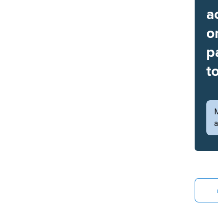
a
o
p
t
a