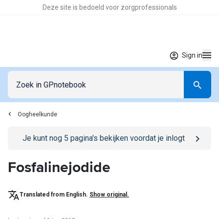
Deze site is bedoeld voor zorgprofessionals
Sign in
Oogheelkunde
Go to
/sign-in
page
Je kunt nog
5
pagina's bekijken voordat je inlogt
Fosfalinejodide
Translated from English.
Show original.