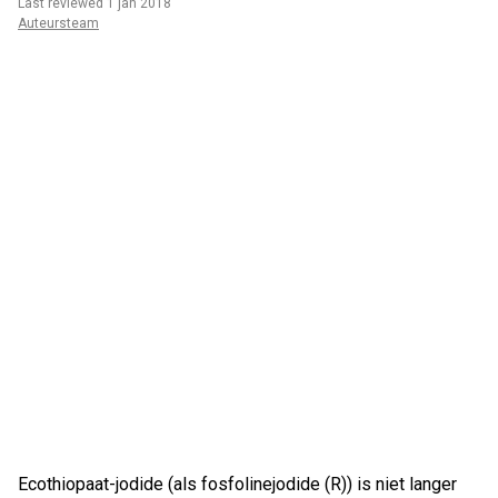
Last reviewed 1 jan 2018
Auteursteam
Ecothiopaat-jodide (als fosfolinejodide (R)) is niet langer