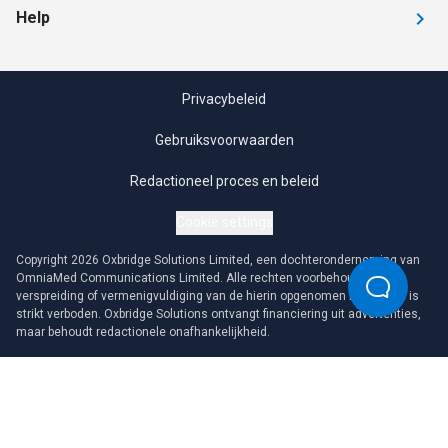
Help
Privacybeleid
Gebruiksvoorwaarden
Redactioneel proces en beleid
Cookie settings
Copyright 2026 Oxbridge Solutions Limited, een dochteronderneming van
OmniaMed Communications Limited. Alle rechten voorbehouden. Elke
verspreiding of vermenigvuldiging van de hierin opgenomen informatie is
strikt verboden. Oxbridge Solutions ontvangt financiering uit advertenties,
maar behoudt redactionele onafhankelijkheid.