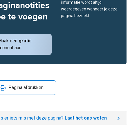
aginanotities
informatie wordt altijd
weergegeven wanneer je deze
oe te voegen
pagina bezoekt
Maak een
gratis
ccount aan
Pagina afdrukken
Is er iets mis met deze pagina?
Laat het ons weten