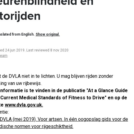
eurenblindheid en
torijden
slated from English.
Show original.
ted 24 jun 2019
.
Last reviewed 8 nov 2020
team
 de DVLA niet in te lichten. U mag blijven rijden zonder
ing van uw rijbewijs.
nformatie is te vinden in de publicatie "At a Glance Guide
 Current Medical Standards of Fitness to Drive" en op de
te
www.dvla.gov.uk.
ntie:
DVLA (mei 2019). Voor artsen. In één oogopslag gids voor de
ische normen voor rijgeschiktheid.