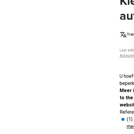
Kl
au
Tran
Last edi
Auteurs
U hoeft
beperk
Meer i
to the
websi
Refere
(1)
med