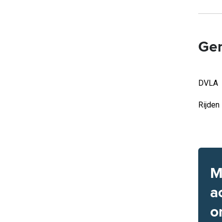
Ger
DVLA
Rijden
M
a
o