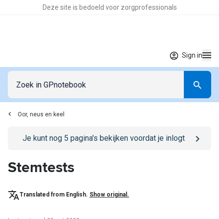
Deze site is bedoeld voor zorgprofessionals
Sign in
Oor, neus en keel
Go to
/sign-in
page
Je kunt nog
5
pagina's bekijken voordat je inlogt
Stemtests
Translated from English.
Show original.