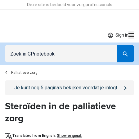
Deze site is bedoeld voor zorgprofessionals
Sign in
Palliatieve zorg
Go to
/sign-in
page
Je kunt nog
5
pagina's bekijken voordat je inlogt
Steroïden in de palliatieve
zorg
Translated from English.
Show original.