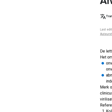
Af
Tran
Last edi
Auteurs
De let
Het om
onv
onv
abn
ind
Merk o
clinic
virilisa
Refere
Kol