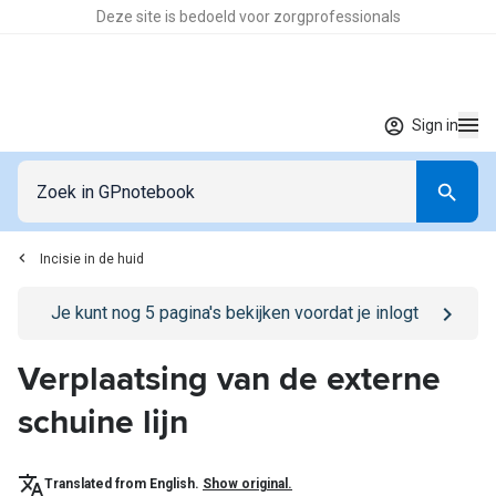
Deze site is bedoeld voor zorgprofessionals
Sign in
Incisie in de huid
Go to
/sign-in
page
Je kunt nog
5
pagina's bekijken voordat je inlogt
Verplaatsing van de externe
schuine lijn
Translated from English.
Show original.