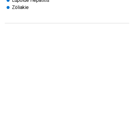
Lupoide Hepatitis
Zöliakie