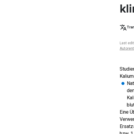
kl
Tran
Last edi
Autoren
Studie
Kalium
Nat
den
Kal
blu
Eine Ü
Verwen
Ersatz
bzw. 1