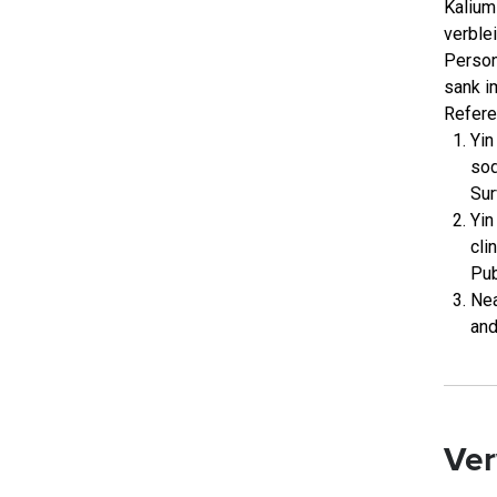
Kalium
verble
Person
sank i
Refere
Yin
sod
Sur
Yin
cli
Pub
Nea
and
Ver