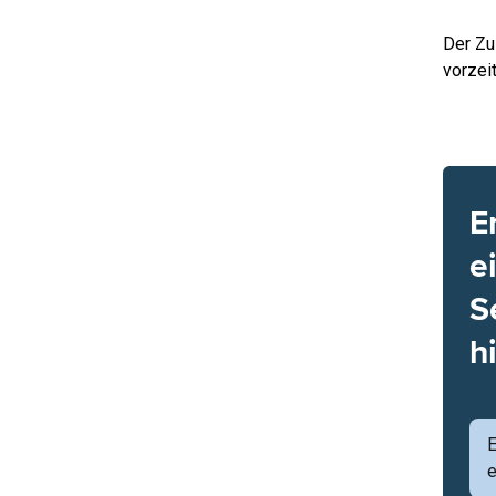
Der Zu
vorzeit
E
e
S
h
e