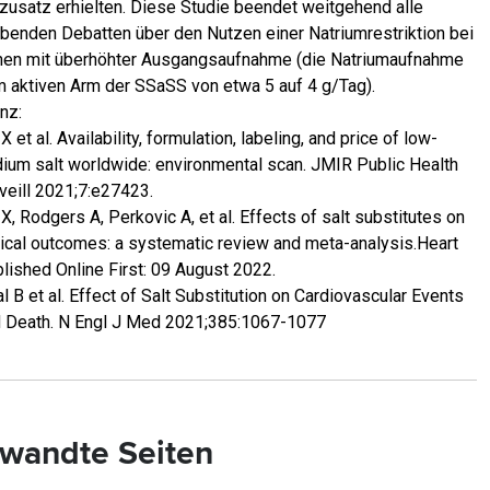
zusatz erhielten. Diese Studie beendet weitgehend alle
ibenden Debatten über den Nutzen einer Natriumrestriktion bei
en mit überhöhter Ausgangsaufnahme (die Natriumaufnahme
m aktiven Arm der SSaSS von etwa 5 auf 4 g/Tag).
nz:
 X et al. Availability, formulation, labeling, and price of low-
ium salt worldwide: environmental scan. JMIR Public Health
veill 2021;7:e27423.
 X, Rodgers A, Perkovic A, et al. Effects of salt substitutes on
nical outcomes: a systematic review and meta-analysis.Heart
lished Online First: 09 August 2022.
l B et al. Effect of Salt Substitution on Cardiovascular Events
 Death. N Engl J Med 2021;385:1067-1077
wandte Seiten