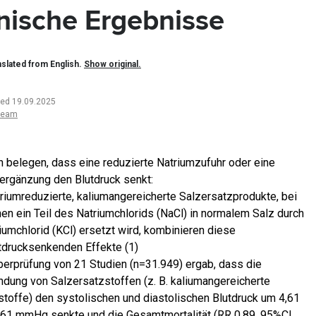
inische Ergebnisse
slated from English.
Show original.
ted 19.09.2025
team
n belegen, dass eine reduzierte Natriumzufuhr oder eine
ergänzung den Blutdruck senkt:
riumreduzierte, kaliumangereicherte Salzersatzprodukte, bei
en ein Teil des Natriumchlorids (NaCl) in normalem Salz durch
iumchlorid (KCl) ersetzt wird, kombinieren diese
tdrucksenkenden Effekte (1)
berprüfung von 21 Studien (n=31.949) ergab, dass die
dung von Salzersatzstoffen (z. B. kaliumangereicherte
stoffe) den systolischen und diastolischen Blutdruck um 4,61
,61 mmHg senkte und die Gesamtmortalität (RR 0,89, 95%CI