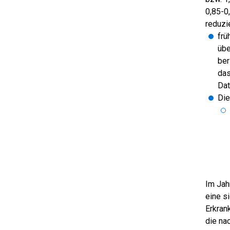
0,85-0,
reduzie
frü
übe
ber
das
Dat
Die
Im Jah
eine s
Erkran
die na