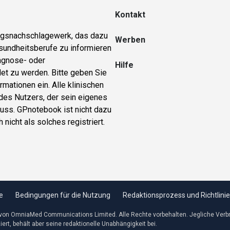
Kontakt
ungsnachschlagewerk, das dazu
Werben
sundheitsberufe zu informieren
iagnose- oder
Hilfe
et zu werden. Bitte geben Sie
rmationen ein. Alle klinischen
 des Nutzers, der sein eigenes
ss. GPnotebook ist nicht dazu
nicht als solches registriert.
e
Bedingungen für die Nutzung
Redaktionsprozess und Richtlini
 von OmniaMed Communications Limited. Alle Rechte vorbehalten. Jegliche Verbrei
rt, behält aber seine redaktionelle Unabhängigkeit bei.