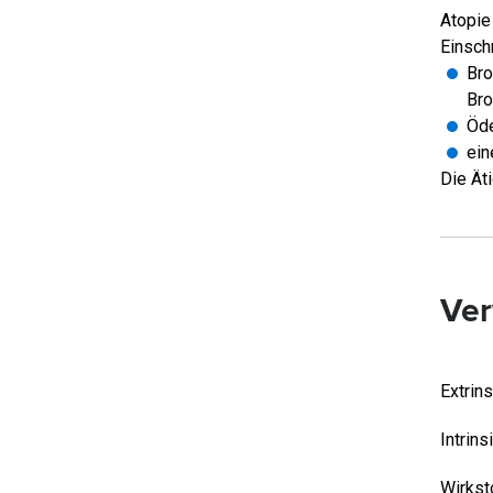
Atopie
Einsch
Bro
Bro
Öde
ein
Die Ät
Ver
Extrin
Intrin
Wirkst