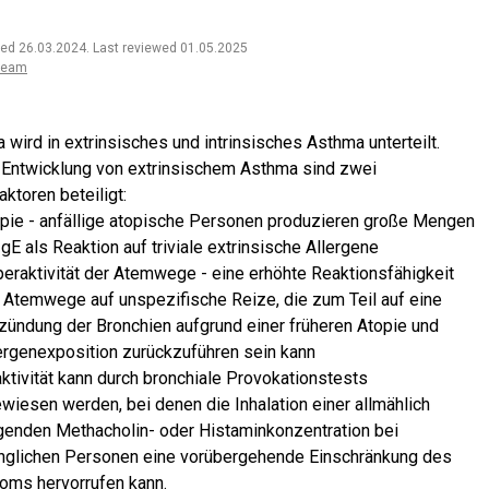
ted 26.03.2024
.
Last reviewed 01.05.2025
team
 wird in extrinsisches und intrinsisches Asthma unterteilt.
 Entwicklung von extrinsischem Asthma sind zwei
ktoren beteiligt:
pie - anfällige atopische Personen produzieren große Mengen
IgE als Reaktion auf triviale extrinsische Allergene
eraktivität der Atemwege - eine erhöhte Reaktionsfähigkeit
 Atemwege auf unspezifische Reize, die zum Teil auf eine
zündung der Bronchien aufgrund einer früheren Atopie und
ergenexposition zurückzuführen sein kann
ktivität kann durch bronchiale Provokationstests
wiesen werden, bei denen die Inhalation einer allmählich
genden Methacholin- oder Histaminkonzentration bei
glichen Personen eine vorübergehende Einschränkung des
roms hervorrufen kann.