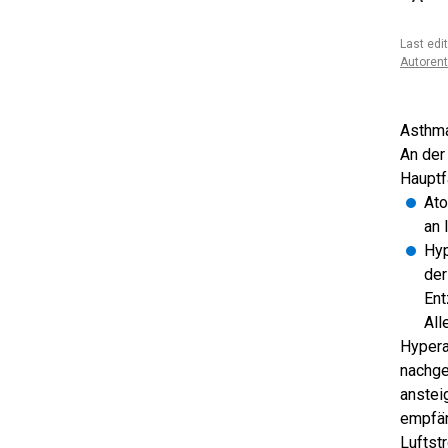
Last edi
Autoren
Asthma
An der
Hauptfa
Ato
an 
Hyp
der
Ent
All
Hypera
nachge
anstei
empfän
Luftst