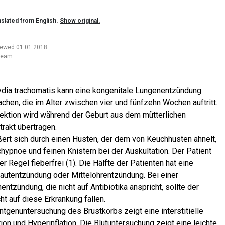
slated from English.
Show original.
iewed 01.01.2018
team
dia trachomatis kann eine kongenitale Lungenentzündung
achen, die im Alter zwischen vier und fünfzehn Wochen auftritt.
fektion wird während der Geburt aus dem mütterlichen
trakt übertragen.
ßert sich durch einen Husten, der dem von Keuchhusten ähnelt,
chypnoe und feinen Knistern bei der Auskultation. Der Patient
der Regel fieberfrei (1). Die Hälfte der Patienten hat eine
autentzündung oder Mittelohrentzündung. Bei einer
ntzündung, die nicht auf Antibiotika anspricht, sollte der
ht auf diese Erkrankung fallen.
ntgenuntersuchung des Brustkorbs zeigt eine interstitielle
ation und Hyperinflation. Die Blutuntersuchung zeigt eine leichte