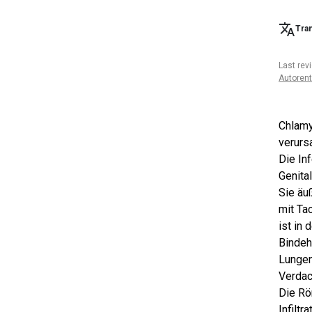
Tran
Last rev
Autoren
Chlamy
verurs
Die In
Genital
Sie äu
mit Ta
ist in 
Bindeh
Lungene
Verdac
Die Rö
Infiltr