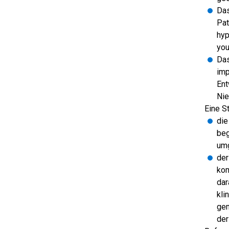
Das
Pat
hyp
you
Das
imp
Ent
Nie
Eine S
die
beg
umg
der
kom
dar
kli
gem
der