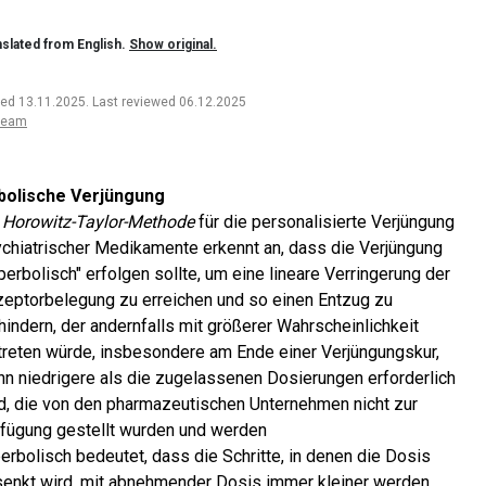
slated from English.
Show original.
ted 13.11.2025
.
Last reviewed 06.12.2025
team
bolische Verjüngung
e
Horowitz-Taylor-Methode
für die personalisierte Verjüngung
chiatrischer Medikamente erkennt an, dass die Verjüngung
perbolisch" erfolgen sollte, um eine lineare Verringerung der
eptorbelegung zu erreichen und so einen Entzug zu
hindern, der andernfalls mit größerer Wahrscheinlichkeit
treten würde, insbesondere am Ende einer Verjüngungskur,
n niedrigere als die zugelassenen Dosierungen erforderlich
d, die von den pharmazeutischen Unternehmen nicht zur
fügung gestellt wurden und werden
erbolisch bedeutet, dass die Schritte, in denen die Dosis
enkt wird, mit abnehmender Dosis immer kleiner werden