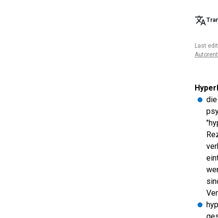
Tran
Last edi
Autoren
Hyper
di
psy
"hy
Rez
ver
ein
wen
sin
Ver
hyp
ges