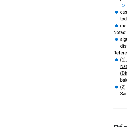
cas
tod
mét
Notas:
alg
dis
Refere
(1)
Nat
(Di
bal
(2)
Sau