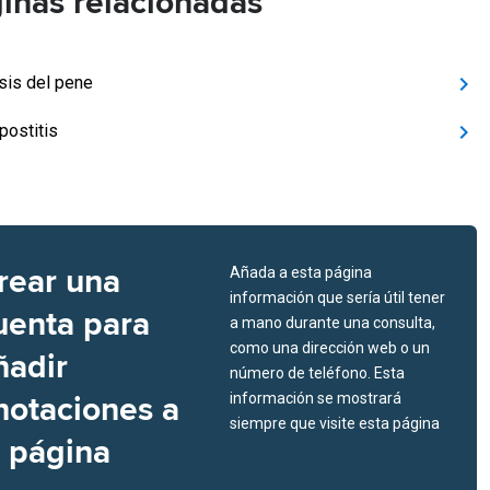
inas relacionadas
sis del pene
postitis
rear una
Añada a esta página
información que sería útil tener
uenta para
a mano durante una consulta,
como una dirección web o un
ñadir
número de teléfono. Esta
notaciones a
información se mostrará
siempre que visite esta página
a página