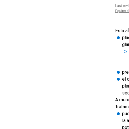
Last rev
Equipo d
Esta a
pla
gla
pre
el 
pla
sec
A menu
Tratam
pue
la 
pot