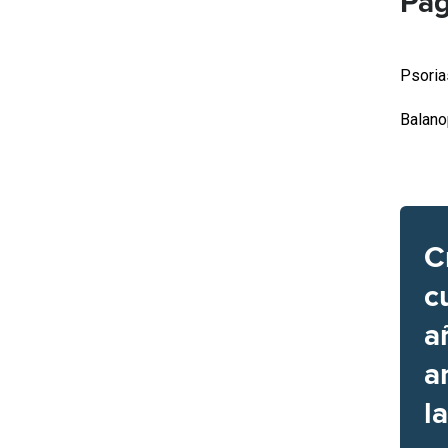
Pág
Psoria
Balano
C
c
a
a
l