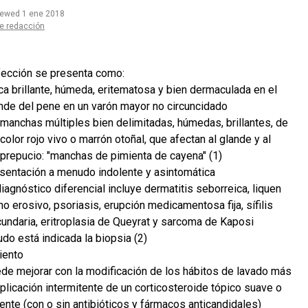
iewed 1 ene 2018
e redacción
fección se presenta como:
ca brillante, húmeda, eritematosa y bien dermaculada en el
nde del pene en un varón mayor no circuncidado
manchas múltiples bien delimitadas, húmedas, brillantes, de
color rojo vivo o marrón otoñal, que afectan al glande y al
prepucio: "manchas de pimienta de cayena" (1)
sentación a menudo indolente y asintomática
diagnóstico diferencial incluye dermatitis seborreica, liquen
no erosivo, psoriasis, erupción medicamentosa fija, sífilis
undaria, eritroplasia de Queyrat y sarcoma de Kaposi
do está indicada la biopsia (2)
iento
de mejorar con la modificación de los hábitos de lavado más
aplicación intermitente de un corticosteroide tópico suave o
ente (con o sin antibióticos y fármacos anticandidales)