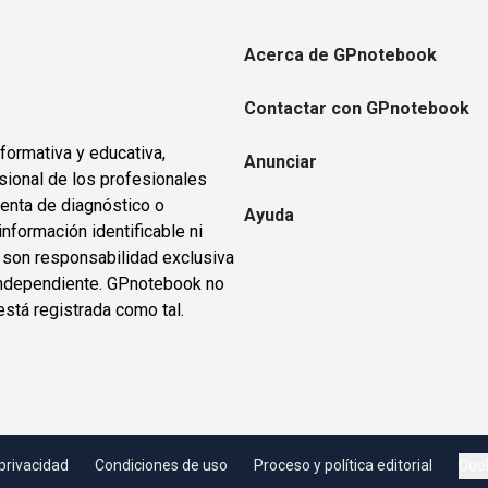
Acerca de GPnotebook
Contactar con GPnotebook
formativa y educativa,
Anunciar
sional de los profesionales
ienta de diagnóstico o
Ayuda
información identificable ni
s son responsabilidad exclusiva
o independiente. GPnotebook no
está registrada como tal.
 privacidad
Condiciones de uso
Proceso y política editorial
Cook