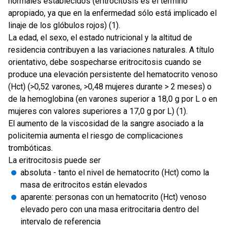
normales establecidos (eritrocitosis es el término
apropiado, ya que en la enfermedad sólo está implicado el
linaje de los glóbulos rojos) (1).
La edad, el sexo, el estado nutricional y la altitud de
residencia contribuyen a las variaciones naturales. A título
orientativo, debe sospecharse eritrocitosis cuando se
produce una elevación persistente del hematocrito venoso
(Hct) (>0,52 varones, >0,48 mujeres durante > 2 meses) o
de la hemoglobina (en varones superior a 18,0 g por L o en
mujeres con valores superiores a 17,0 g por L) (1).
El aumento de la viscosidad de la sangre asociado a la
policitemia aumenta el riesgo de complicaciones
trombóticas.
La eritrocitosis puede ser
absoluta - tanto el nivel de hematocrito (Hct) como la
masa de eritrocitos están elevados
aparente: personas con un hematocrito (Hct) venoso
elevado pero con una masa eritrocitaria dentro del
intervalo de referencia