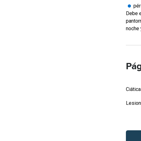
pér
Debe e
pantorr
noche y
Pág
Ciática
Lesion