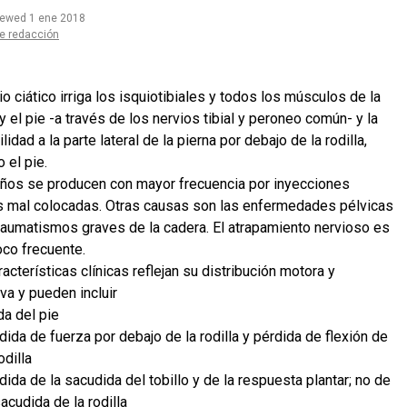
iewed 1 ene 2018
e redacción
io ciático irriga los isquiotibiales y todos los músculos de la
y el pie -a través de los nervios tibial y peroneo común- y la
lidad a la parte lateral de la pierna por debajo de la rodilla,
o el pie.
ños se producen con mayor frecuencia por inyecciones
s mal colocadas. Otras causas son las enfermedades pélvicas
traumatismos graves de la cadera. El atrapamiento nervioso es
co frecuente.
acterísticas clínicas reflejan su distribución motora y
va y pueden incluir
da del pie
dida de fuerza por debajo de la rodilla y pérdida de flexión de
odilla
dida de la sacudida del tobillo y de la respuesta plantar; no de
sacudida de la rodilla