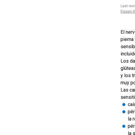
Last rev
Equipo d
El nerv
pierna 
sensibi
incluid
Los da
glútea
y los 
muy po
Las car
sensiti
caí
pér
la r
pér
la 