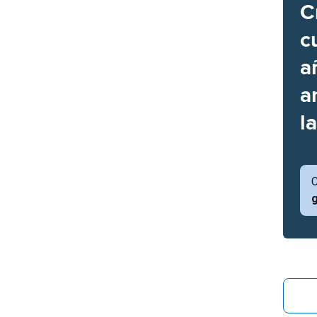
C
c
a
a
l
C
g