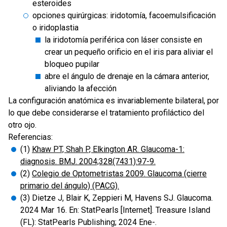
esteroides
opciones quirúrgicas: iridotomía, facoemulsificación
o iridoplastia
la iridotomía periférica con láser consiste en
crear un pequeño orificio en el iris para aliviar el
bloqueo pupilar
abre el ángulo de drenaje en la cámara anterior,
aliviando la afección
La configuración anatómica es invariablemente bilateral, por
lo que debe considerarse el tratamiento profiláctico del
otro ojo.
Referencias:
(1)
Khaw PT, Shah P, Elkington AR. Glaucoma-1:
diagnosis. BMJ. 2004;328(7431):97-9.
(2)
Colegio de Optometristas 2009. Glaucoma (cierre
primario del ángulo) (PACG).
(3) Dietze J, Blair K, Zeppieri M, Havens SJ. Glaucoma.
2024 Mar 16. En: StatPearls [Internet]. Treasure Island
(FL): StatPearls Publishing; 2024 Ene-.