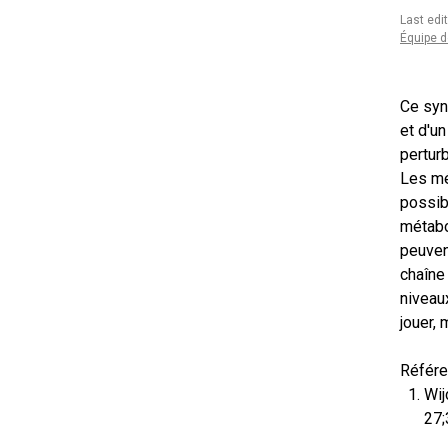
Last edi
Équipe d
Ce syn
et d'u
perturb
Les mé
possibl
métabo
peuven
chaîne
niveaux
jouer, 
Référ
Wij
27;