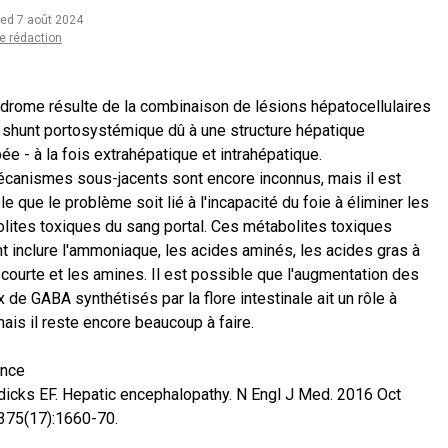
ted 7 août 2024
e rédaction
drome résulte de la combinaison de lésions hépatocellulaires
n shunt portosystémique dû à une structure hépatique
ée - à la fois extrahépatique et intrahépatique.
canismes sous-jacents sont encore inconnus, mais il est
e que le problème soit lié à l'incapacité du foie à éliminer les
lites toxiques du sang portal. Ces métabolites toxiques
t inclure l'ammoniaque, les acides aminés, les acides gras à
 courte et les amines. Il est possible que l'augmentation des
 de GABA synthétisés par la flore intestinale ait un rôle à
mais il reste encore beaucoup à faire.
ence
dicks EF. Hepatic encephalopathy. N Engl J Med. 2016 Oct
375(17):1660-70.