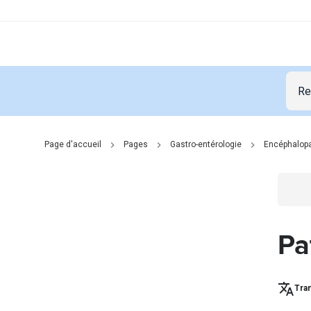
Page d'accueil
Pages
Gastro-entérologie
Encéphalopa
Go t
Pa
Tran