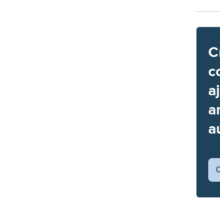
C
c
a
a
a
C