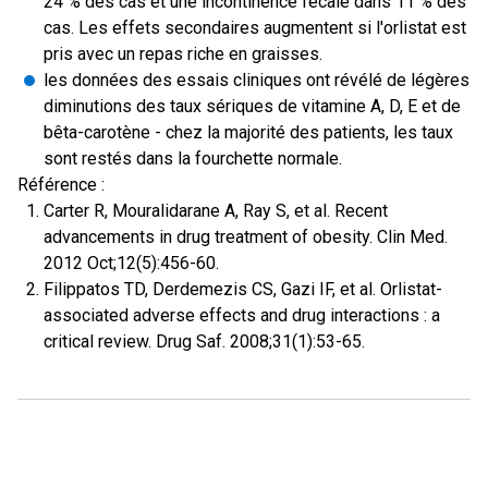
24 % des cas et une incontinence fécale dans 11 % des
cas. Les effets secondaires augmentent si l'orlistat est
pris avec un repas riche en graisses.
les données des essais cliniques ont révélé de légères
diminutions des taux sériques de vitamine A, D, E et de
bêta-carotène - chez la majorité des patients, les taux
sont restés dans la fourchette normale.
Référence :
Carter R, Mouralidarane A, Ray S, et al. Recent
advancements in drug treatment of obesity. Clin Med.
2012 Oct;12(5):456-60.
Filippatos TD, Derdemezis CS, Gazi IF, et al. Orlistat-
associated adverse effects and drug interactions : a
critical review. Drug Saf. 2008;31(1):53-65.