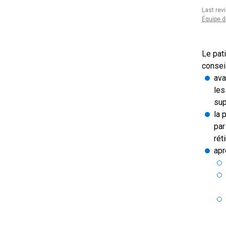
Last rev
Équipe d
Le pati
conseil
ava
les
sup
la 
par
rét
apr