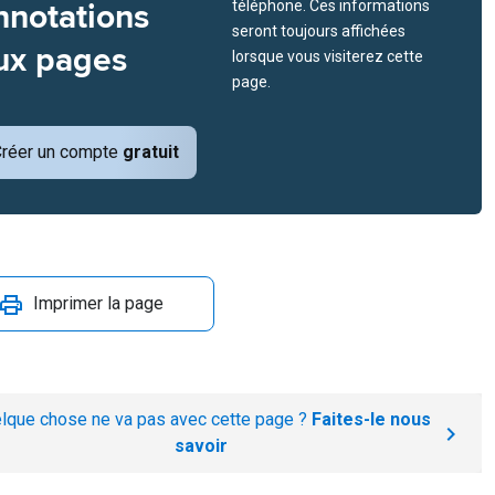
nnotations
téléphone. Ces informations
seront toujours affichées
ux pages
lorsque vous visiterez cette
page.
réer un compte
gratuit
Imprimer la page
lque chose ne va pas avec cette page ?
Faites-le nous
savoir