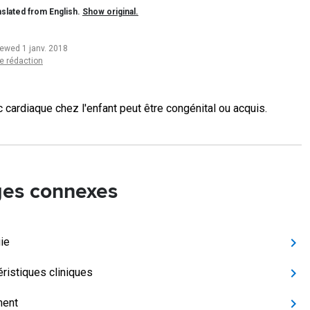
slated from English.
Show original.
iewed 1 janv. 2018
e rédaction
c cardiaque chez l'enfant peut être congénital ou acquis.
es connexes
gie
éristiques cliniques
ment