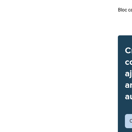
Bloc c
C
c
a
a
a
C