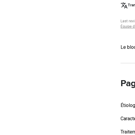
Tran
Last rev
Équipe d
Le blo
Pag
Étiolo
Caract
Traite