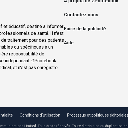
A propos de GPnotebook
Contactez nous
f et éducatif, destiné à informer
Faire de la publicité
rofessionnels de santé. Il n'est
u de traitement pour des patients
Aide
ifiables ou spécifiques à un
tière responsabilité de
nique indépendant. GPnotebook
ical, et n'est pas enregistré
ntialité
Conditions d'utilisation
Processus et politiques éditoriale
ommunications Limited. Tous droits réservés. Toute distribution ou duplication 