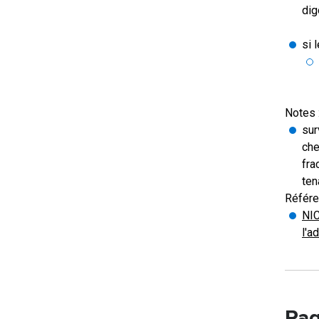
dig
si 
Notes 
sur
che
fra
ten
Référe
NIC
l'a
Pag