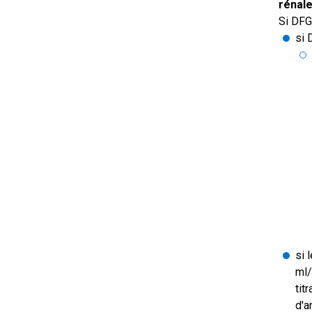
rénal
Si DFG
si 
si 
ml/
tit
d'a