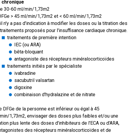
e chronique
e 30-60 ml/min/1,73m2
DFGe > 45 ml/min/1,73m2 et < 60 ml/min/1,73m2
il n'y a pas d'indication à modifier les doses ou la titration des
traitements proposés pour l'insuffisance cardiaque chronique.
traitements de première intention
IEC (ou ARA)
bêta-bloquant
antagoniste des récepteurs minéralocorticoïdes
traitements initiés par le spécialiste
ivabradine
sacubutril valsartan
digoxine
combinaison d'hydralazine et de nitrate
le DFGe de la personne est inférieur ou égal à 45
min/1,73m2, envisager des doses plus faibles et/ou une
ration plus lente des doses d'inhibiteurs de l'ECA ou d'ARA,
ntagonistes des récepteurs minéralocorticoïdes et de