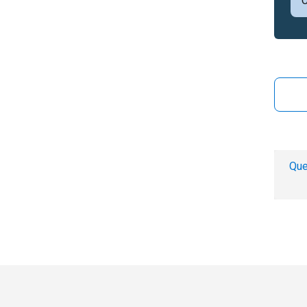
C
Que