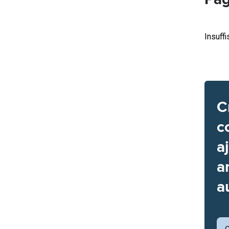
Insuff
C
c
a
a
a