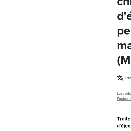
ch
d'
pe
ma
(M
Tran
Last edi
Équipe d
Traite
d'éjec