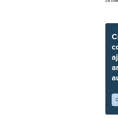
Le rôle
C
c
a
a
a
C