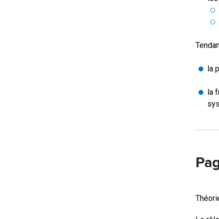
Tendan
la 
la 
sys
Pag
Théori