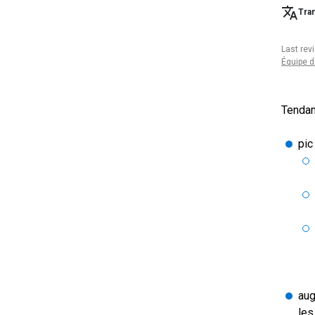
Tran
Last rev
Équipe d
Tendan
pic
aug
les