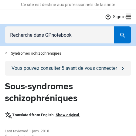
Ce site est destiné aux professionnels de la santé
Sign in
Syndromes schizophréniques
Go to
/se-connecter
page
Vous pouvez consulter
5
avant de vous connecter
Sous-syndromes
schizophréniques
Translated from English.
Show original.
Last reviewed 1 janv. 2018