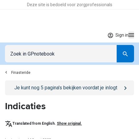
Deze site is bedoeld voor zorgprofessionals
Sign in
Finasteride
Go to
/sign-in
page
Je kunt nog
5
pagina's bekijken voordat je inlogt
Indicaties
Translated from English.
Show original.