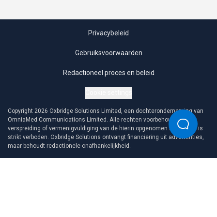
Privacybeleid
Gebruiksvoorwaarden
Redactioneel proces en beleid
Cookie settings
Copyright 2026 Oxbridge Solutions Limited, een dochteronderneming van
OmniaMed Communications Limited. Alle rechten voorbehouden. Elke
verspreiding of vermenigvuldiging van de hierin opgenomen informatie is
strikt verboden. Oxbridge Solutions ontvangt financiering uit advertenties,
maar behoudt redactionele onafhankelijkheid.