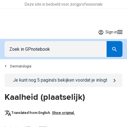
Deze site is bedoeld voor zorgprofessionals
Sign in
Dermatologie
Go to
/sign-in
page
Je kunt nog
5
pagina's bekijken voordat je inlogt
Kaalheid (plaatselijk)
Translated from English.
Show original.