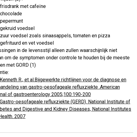
frisdrank met cafeïne
chocolade
pepermunt
gekruid voedsel
zuur voedsel zoals sinaasappels, tomaten en pizza
gefrituurd en vet voedsel
ingen in de levensstijl alleen zullen waarschijnlijk niet
an om de symptomen onder controle te houden bij de meeste
ten met GORD (1)
ntie:
Kenneth R., et al.Bijgewerkte richtlijnen voor de diagnose en
andeling van gastro-oesofageale refluxziekte .American
rnal of gastroenterology 2005;100:190-200
Gastro-oesofageale refluxziekte (GERD). National Institute of
betes and Digestive and Kidney Diseases, National Institutes
Health. 2007