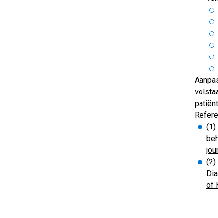
Aanpass
volsta
patiën
Refere
(1)
beh
jou
(2)
Dia
of 