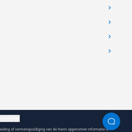
ie settings
iding of vermenigvuldiging van de hierin opgenomen informatie is