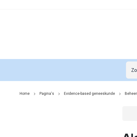
Home
Pagina's
Evidence-based geneeskunde
Beheer
Go t