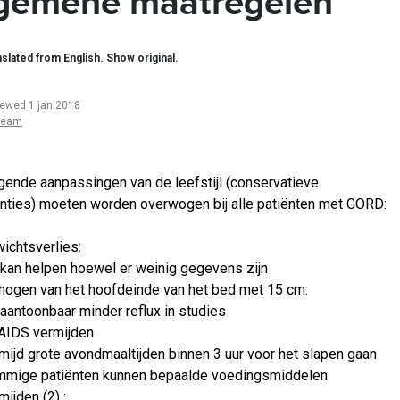
gemene maatregelen
slated from English.
Show original.
iewed 1 jan 2018
team
gende aanpassingen van de leefstijl (conservatieve
enties) moeten worden overwogen bij alle patiënten met GORD:
ichtsverlies:
kan helpen hoewel er weinig gegevens zijn
hogen van het hoofdeinde van het bed met 15 cm:
aantoonbaar minder reflux in studies
AIDS vermijden
mijd grote avondmaaltijden binnen 3 uur voor het slapen gaan
mige patiënten kunnen bepaalde voedingsmiddelen
mijden (2) :