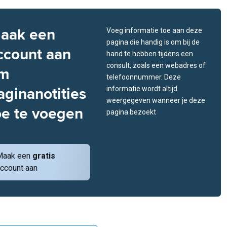
aak een
Voeg informatie toe aan deze
pagina die handig is om bij de
ccount aan
hand te hebben tijdens een
consult, zoals een webadres of
m
telefoonnummer. Deze
aginanotities
informatie wordt altijd
weergegeven wanneer je deze
oe te voegen
pagina bezoekt
Maak een
gratis
ccount aan