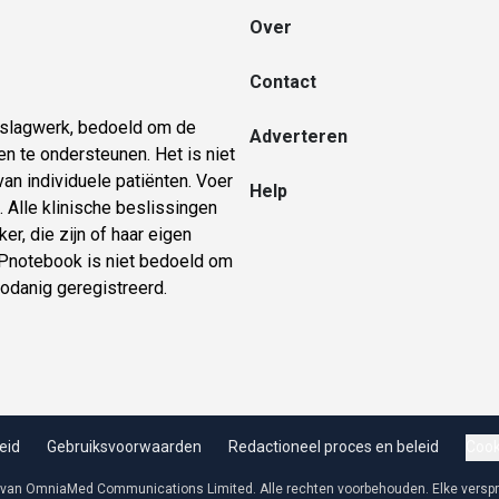
Over
Contact
naslagwerk, bedoeld om de
Adverteren
n te ondersteunen. Het is niet
an individuele patiënten. Voer
Help
 Alle klinische beslissingen
er, die zijn of haar eigen
 GPnotebook is niet bedoeld om
zodanig geregistreerd.
eid
Gebruiksvoorwaarden
Redactioneel proces en beleid
Cook
 van OmniaMed Communications Limited. Alle rechten voorbehouden. Elke verspre