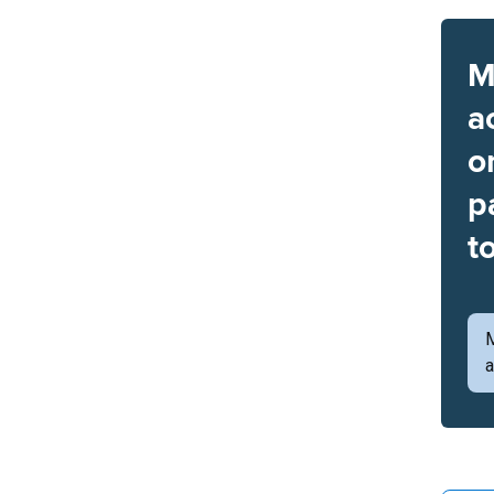
M
a
o
p
t
a