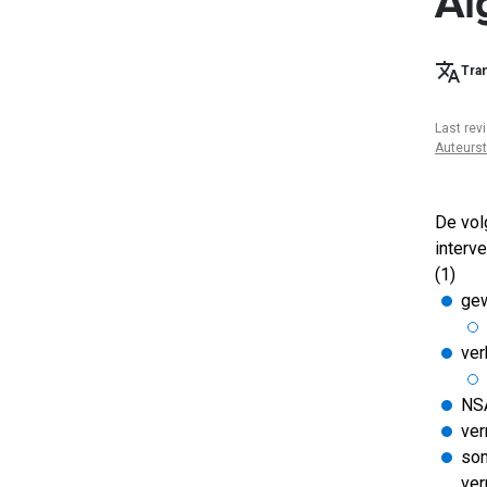
Al
Tran
Last rev
Auteurs
De vol
interv
(1)
gew
ver
NS
ver
som
ver