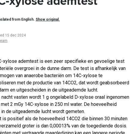
C-xylose ademtest
slated from English.
Show original.
ted 15 dec 2024
team
-xylose ademtest is een zeer specifieke en gevoelige test
teriële overgroei in de dunne darm. De test is afhankelijk van
rmogen van anaerobe bacteriën om 14C-xylose te
liseren met de productie van 14CO2, dat wordt geabsorbeerd
 darm en uitgescheiden in de uitgeademde lucht.
 nacht vasten wordt 1 g ongelabeld D-xylose oraal ingenomen
met 2 mGy 14C-xylose in 250 ml water. De hoeveelheid
in de uitgeademde lucht wordt gemeten.
t is positief als de hoeveelheid 14CO2 die binnen 30 minuten
verzameld groter is dan 0,00013% van de toegediende dosis.
tiënten met vertraagde maaglediging kan een langere periode