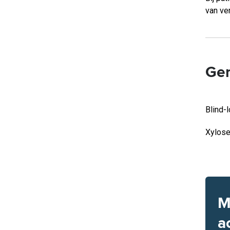
van ve
Ger
Blind-
Xylos
M
a