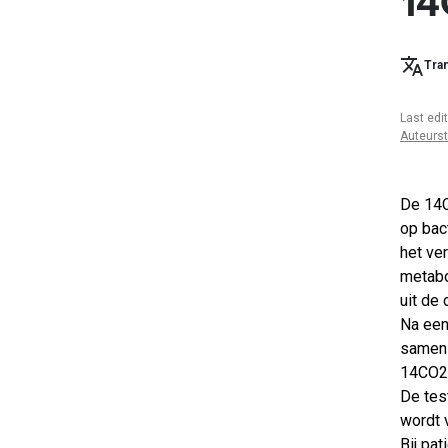
14
Tran
Last edi
Auteurs
De 14C
op bac
het ve
metabo
uit de
Na een
samen 
14CO2 
De tes
wordt 
Bij pa