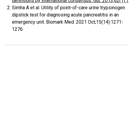
definitions by international consensus. Gut. 2013;62(1):1
Simha A et al. Utility of point-of-care urine trypsinogen
dipstick test for diagnosing acute pancreatitis in an
emergency unit. Biomark Med. 2021 Oct;15(14):1271-
1276.