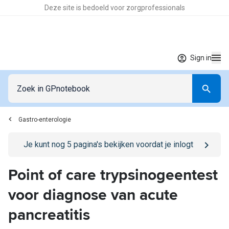
Deze site is bedoeld voor zorgprofessionals
Sign in
Gastro-enterologie
Go to
/sign-in
page
Je kunt nog
5
pagina's bekijken voordat je inlogt
Point of care trypsinogeentest
voor diagnose van acute
pancreatitis