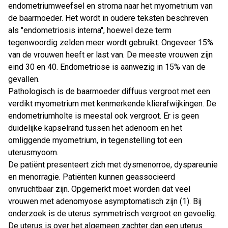
endometriumweefsel en stroma naar het myometrium van
de baarmoeder. Het wordt in oudere teksten beschreven
als "endometriosis interna", hoewel deze term
tegenwoordig zelden meer wordt gebruikt. Ongeveer 15%
van de vrouwen heeft er last van. De meeste vrouwen zijn
eind 30 en 40. Endometriose is aanwezig in 15% van de
gevallen.
Pathologisch is de baarmoeder diffuus vergroot met een
verdikt myometrium met kenmerkende klierafwijkingen. De
endometriumholte is meestal ook vergroot. Er is geen
duidelijke kapselrand tussen het adenoom en het
omliggende myometrium, in tegenstelling tot een
uterusmyoom.
De patiënt presenteert zich met dysmenorroe, dyspareunie
en menorragie. Patiënten kunnen geassocieerd
onvruchtbaar zijn. Opgemerkt moet worden dat veel
vrouwen met adenomyose asymptomatisch zijn (1). Bij
onderzoek is de uterus symmetrisch vergroot en gevoelig.
De uterus is over het algemeen zachter dan een uterus