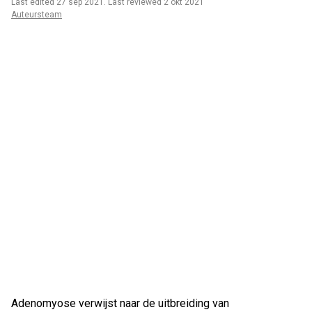
Last edited 27 sep 2021
.
Last reviewed 2 okt 2021
Auteursteam
Adenomyose verwijst naar de uitbreiding van