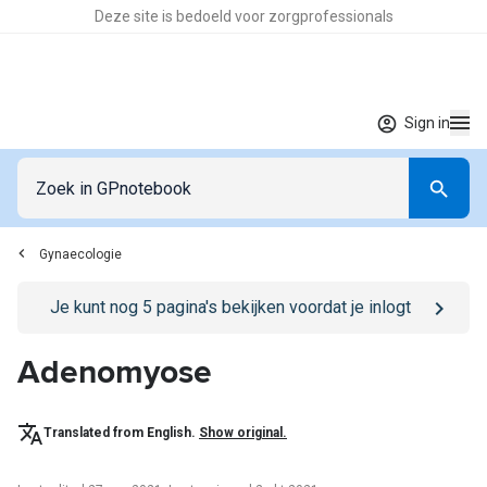
Deze site is bedoeld voor zorgprofessionals
Sign in
Gynaecologie
Go to
/sign-in
page
Je kunt nog
5
pagina's bekijken voordat je inlogt
Adenomyose
Translated from English.
Show original.