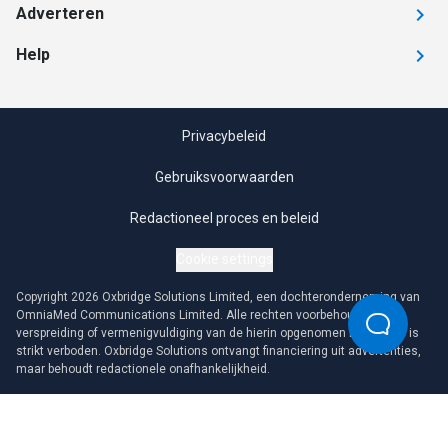
Adverteren
Help
Privacybeleid
Gebruiksvoorwaarden
Redactioneel proces en beleid
Cookie settings
Copyright 2026 Oxbridge Solutions Limited, een dochteronderneming van
OmniaMed Communications Limited. Alle rechten voorbehouden. Elke
verspreiding of vermenigvuldiging van de hierin opgenomen informatie is
strikt verboden. Oxbridge Solutions ontvangt financiering uit advertenties,
maar behoudt redactionele onafhankelijkheid.