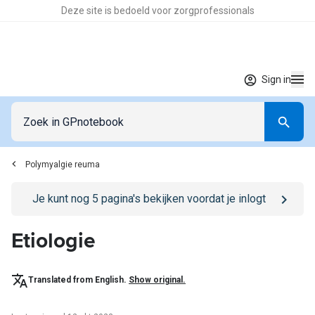
Deze site is bedoeld voor zorgprofessionals
Sign in
Polymyalgie reuma
Go to
/sign-in
page
Je kunt nog
5
pagina's bekijken voordat je inlogt
Etiologie
Translated from English.
Show original.