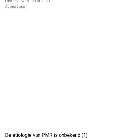
Last reviewed 12 okt 2023
Auteursteam
De etiologie van PMR is onbekend (1).