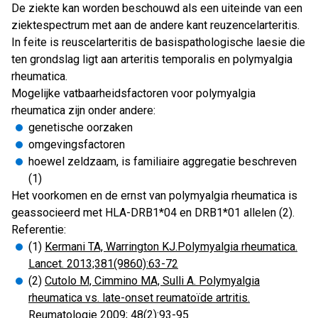
De ziekte kan worden beschouwd als een uiteinde van een
ziektespectrum met aan de andere kant reuzencelarteritis.
In feite is reuscelarteritis de basispathologische laesie die
ten grondslag ligt aan arteritis temporalis en polymyalgia
rheumatica.
Mogelijke vatbaarheidsfactoren voor polymyalgia
rheumatica zijn onder andere:
genetische oorzaken
omgevingsfactoren
hoewel zeldzaam, is familiaire aggregatie beschreven
(1)
Het voorkomen en de ernst van polymyalgia rheumatica is
geassocieerd met HLA-DRB1*04 en DRB1*01 allelen (2).
Referentie:
(1)
Kermani TA, Warrington KJ.Polymyalgia rheumatica.
Lancet. 2013;381(9860):63-72
(2)
Cutolo M, Cimmino MA, Sulli A. Polymyalgia
rheumatica vs. late-onset reumatoïde artritis.
Reumatologie 2009; 48(2):93-95