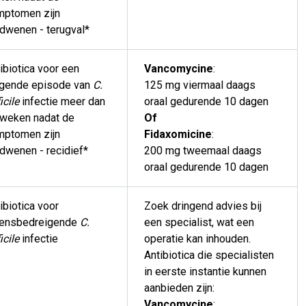
mptomen zijn
dwenen - terugval*
ibiotica voor een
Vancomycine
:
lgende episode van
C.
125 mg viermaal daags
icile
infectie meer dan
oraal gedurende 10 dagen
 weken nadat de
Of
mptomen zijn
Fidaxomicine
:
dwenen - recidief*
200 mg tweemaal daags
oraal gedurende 10 dagen
ibiotica voor
Zoek dringend advies bij
vensbedreigende
C.
een specialist, wat een
icile
infectie
operatie kan inhouden.
Antibiotica die specialisten
in eerste instantie kunnen
aanbieden zijn:
Vancomycine
: