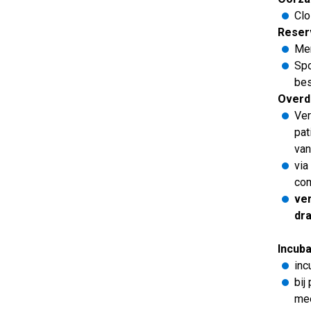
Clo
Reser
Men
Spo
bes
Overd
Ver
pat
van
via
co
ver
dra
Incuba
inc
bij
mee