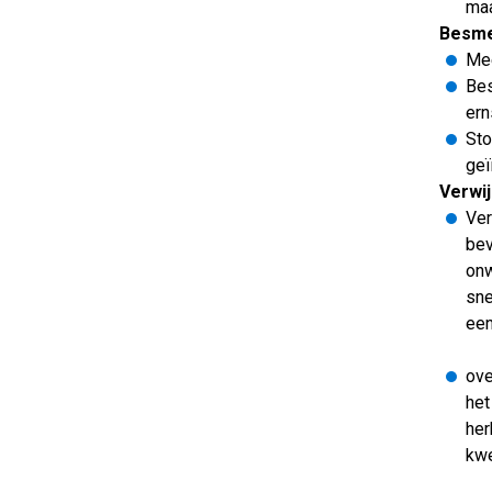
maa
Besmet
Mee
Bes
ern
Sto
geï
Verwij
Ver
bev
onw
sne
een
ove
het
her
kwe