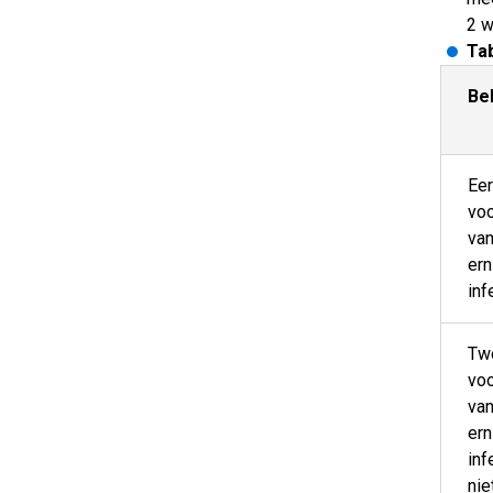
2 w
Tab
Be
Eer
voo
van
er
inf
Twe
voo
van
er
inf
nie