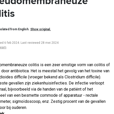
eudomembraneuze
itis
slated from English.
Show original.
ted 6 feb 2024
.
Last reviewed 28 mei 2024
team
membraneuze colitis is een zeer ernstige vorm van colitis of
 door antibiotica. Het is meestal het gevolg van het toxine van
dioides difficile (vroeger bekend als Clostridium difficile).
ste gevallen zijn ziekenhuisinfecties. De infectie verloopt
raal, bijvoorbeeld via de handen van de patiënt of het
eel van een besmette commode of apparatuur - rectale
meter, sigmoïdoscoop, enz. Zestig procent van de gevallen
oor bij ouderen.
ak
: