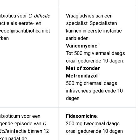
ibiotica voor
C. difficile
Vraag advies aan een
ectie als eerste- en
specialist. Specialisten
edelijnsantibiotica niet
kunnen in eerste instantie
rken
aanbieden:
Vancomycine
:
Tot 500 mg viermaal daags
oraal gedurende 10 dagen.
Met of zonder
Metronidazol
:
500 mg driemaal daags
intraveneus gedurende 10
dagen
ibioticum voor een
Fidaxomicine
:
lgende episode van
C.
200 mg tweemaal daags
icile
infectie binnen 12
oraal gedurende 10 dagen
ken nadat de