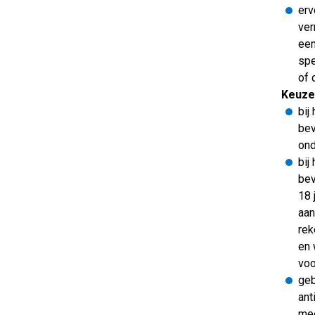
erv
ver
een
spe
of 
Keuze 
bij
be
ond
bij
be
18 
aan
rek
en 
voo
geb
ant
mee