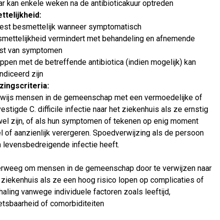
r kan enkele weken na de antibioticakuur optreden
telijkheid:
st besmettelijk wanneer symptomatisch
mettelijkheid vermindert met behandeling en afnemende
st van symptomen
ppen met de betreffende antibiotica (indien mogelijk) kan
ndiceerd zijn
zingscriteria:
wijs mensen in de gemeenschap met een vermoedelijke of
estigde C. difficile infectie naar het ziekenhuis als ze ernstig
el zijn, of als hun symptomen of tekenen op enig moment
l of aanzienlijk verergeren. Spoedverwijzing als de persoon
 levensbedreigende infectie heeft.
rweeg om mensen in de gemeenschap door te verwijzen naar
 ziekenhuis als ze een hoog risico lopen op complicaties of
haling vanwege individuele factoren zoals leeftijd,
tsbaarheid of comorbiditeiten