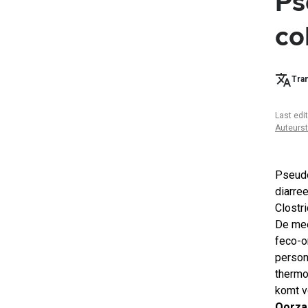
Ps
col
Tran
Last edi
Auteurs
Pseudo
diarree
Clostri
De mee
feco-o
person
thermo
komt v
Oorza