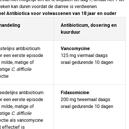
eken kan duren voordat de diarree is verdwenen.
el Antibiotica voor volwassenen van 18 jaar en ouder
handeling
Antibioticum, dosering en
kuurduur
stelijns antibioticum
Vancomycine
:
r een eerste episode
125 mg viermaal daags
 milde, matige of
oraal gedurende 10 dagen
nstige
C. difficile
ectie
edelijns antibioticum
Fidaxomicine
:
r een eerste episode
200 mg tweemaal daags
 milde, matige of
oraal gedurende 10 dagen
nstige
C. difficile
ectie als vancomycine
t effectief is