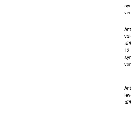
sy
ver
Ant
vo
diff
12
sy
ver
Ant
le
diff