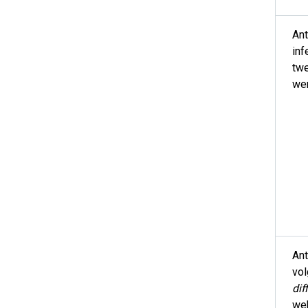
Ant
inf
twe
we
Ant
vo
diff
we