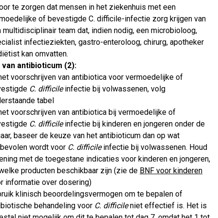
oor te zorgen dat mensen in het ziekenhuis met een
moedelijke of bevestigde C. difficile-infectie zorg krijgen van
 multidisciplinair team dat, indien nodig, een microbioloog,
cialist infectieziekten, gastro-enteroloog, chirurg, apotheker
diëtist kan omvatten.
van antibioticum (2):
 het voorschrijven van antibiotica voor vermoedelijke of
vestigde
C. difficile
infectie bij volwassenen, volg
erstaande tabel
 het voorschrijven van antibiotica bij vermoedelijke of
vestigde
C. difficile
infectie bij kinderen en jongeren onder de
jaar, baseer de keuze van het antibioticum dan op wat
bevolen wordt voor
C. difficile
infectie bij volwassenen. Houd
ening met de toegestane indicaties voor kinderen en jongeren,
welke producten beschikbaar zijn (zie de
BNF voor kinderen
r informatie over dosering)
ruik klinisch beoordelingsvermogen om te bepalen of
ibiotische behandeling voor
C. difficile
niet effectief is. Het is
stal niet mogelijk om dit te bepalen tot dag 7, omdat het 1 tot