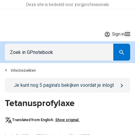
Deze site is bedoeld voor zorgprofessionals
Sign in
Infectieziekten
Go to
/sign-in
page
Je kunt nog
5
pagina's bekijken voordat je inlogt
Tetanusprofylaxe
Translated from English.
Show original.