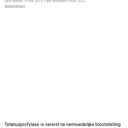
Last edited 19 nov 2019
.
Last reviewed 9 mei 2022
Auteursteam
Tetanusprofylaxe is vereist na vermoedelijke blootstelling