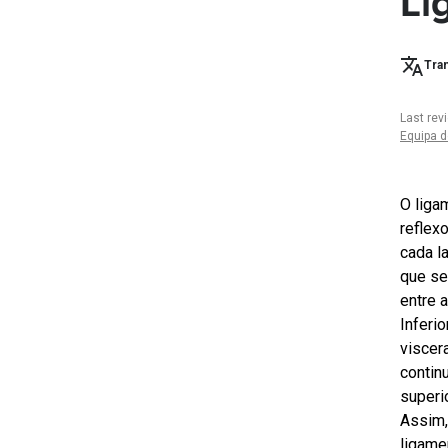
Li
Tran
Last rev
Equipa d
O liga
reflex
cada l
que se
entre 
Inferi
viscer
contin
superi
Assim,
ligame