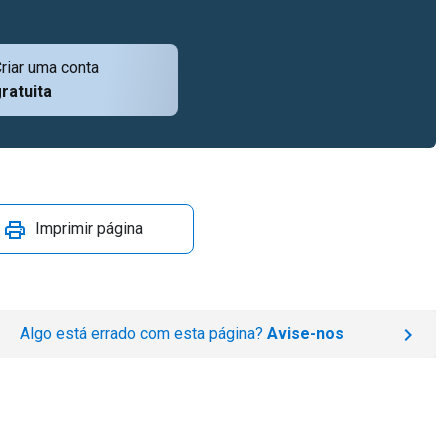
riar uma conta
ratuita
Imprimir página
Algo está errado com esta página?
Avise-nos