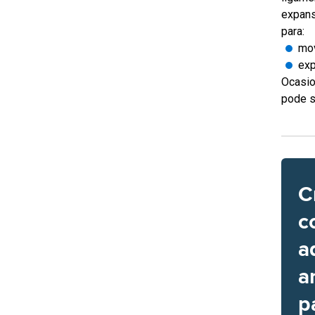
expans
para:
mov
exp
Ocasio
pode s
C
c
a
a
p