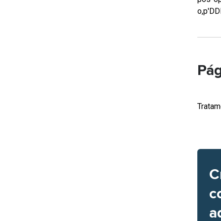
o,p'DD
Pág
Tratam
C
c
a