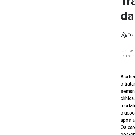
Tr
da
Tran
Last rev
Equipa d
A adre
o trat
semana
clínic
mortal
glucoc
após a
Os car
pós-op