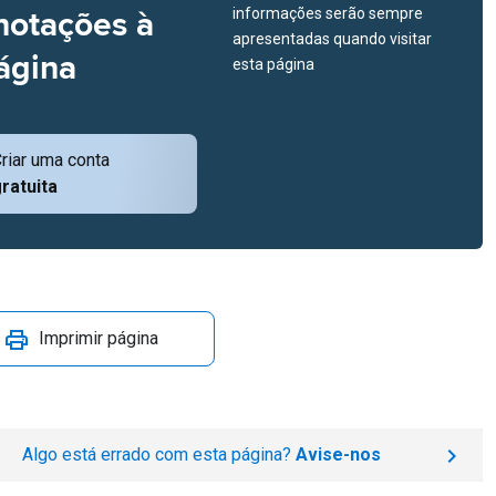
notações à
informações serão sempre
apresentadas quando visitar
ágina
esta página
riar uma conta
ratuita
Imprimir página
Algo está errado com esta página?
Avise-nos