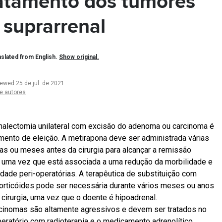
atamento dos tumores
 suprarrenal
slated from English.
Show original.
iewed 25 de jul. de 2021
e autores
nalectomia unilateral com excisão do adenoma ou carcinoma é
amento de eleição. A metirapona deve ser administrada várias
s ou meses antes da cirurgia para alcançar a remissão
a, uma vez que está associada a uma redução da morbilidade e
idade peri-operatórias. A terapêutica de substituição com
orticóides pode ser necessária durante vários meses ou anos
 cirurgia, uma vez que o doente é hipoadrenal.
cinomas são altamente agressivos e devem ser tratados no
eratório com radioterapia e o medicamento adrenolítico