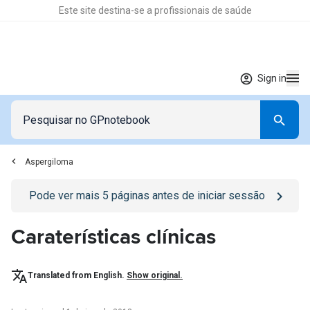
Este site destina-se a profissionais de saúde
Sign in
Aspergiloma
Go to
/sign-in
page
Pode ver mais
5
páginas antes de iniciar sessão
Caraterísticas clínicas
Translated from English.
Show original.