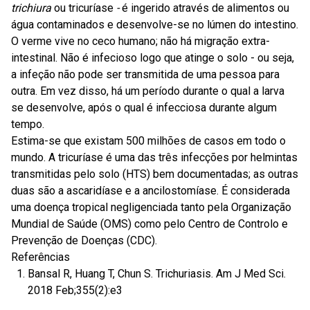
trichiura
ou tricuríase
-
é ingerido através de alimentos ou
água contaminados e desenvolve-se no lúmen do intestino.
O verme vive no ceco humano; não há migração extra-
intestinal. Não é infecioso logo que atinge o solo - ou seja,
a infeção não pode ser transmitida de uma pessoa para
outra. Em vez disso, há um período durante o qual a larva
se desenvolve, após o qual é infecciosa durante algum
tempo.
Estima-se que existam 500 milhões de casos em todo o
mundo. A tricuríase é uma das três infecções por helmintas
transmitidas pelo solo (HTS) bem documentadas; as outras
duas são a ascaridíase e a ancilostomíase. É considerada
uma doença tropical negligenciada tanto pela Organização
Mundial de Saúde (OMS) como pelo Centro de Controlo e
Prevenção de Doenças (CDC).
Referências
Bansal R, Huang T, Chun S. Trichuriasis. Am J Med Sci.
2018 Feb;355(2):e3