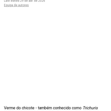
Last edited 29 de abr. de 2026
Equipa de autores
Verme do chicote - também conhecido como
Trichuris