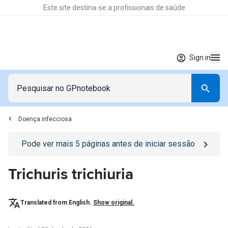
Este site destina-se a profissionais de saúde
Sign in
Doença infecciosa
Go to
/sign-in
page
Pode ver mais
5
páginas antes de iniciar sessão
Trichuris trichiuria
Translated from English.
Show original.