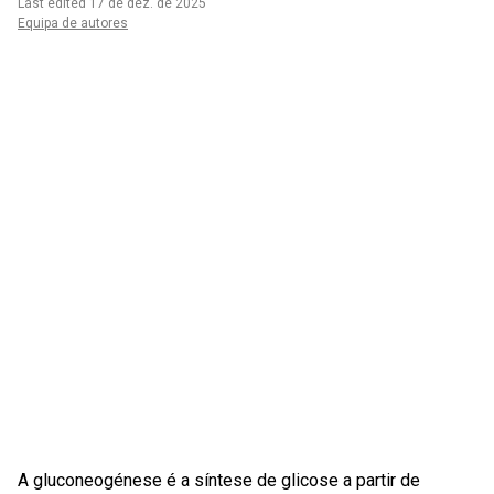
Last edited 17 de dez. de 2025
Equipa de autores
A gluconeogénese é a síntese de glicose a partir de