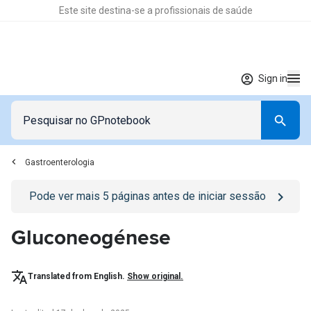
Este site destina-se a profissionais de saúde
Sign in
Gastroenterologia
Go to
/sign-in
page
Pode ver mais
5
páginas antes de iniciar sessão
Gluconeogénese
Translated from English.
Show original.