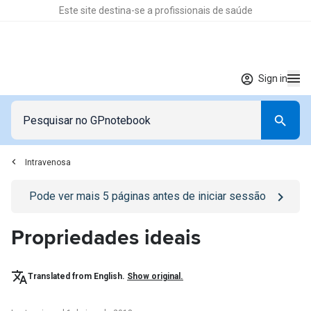
Este site destina-se a profissionais de saúde
Sign in
Intravenosa
Go to
/sign-in
page
Pode ver mais
5
páginas antes de iniciar sessão
Propriedades ideais
Translated from English.
Show original.