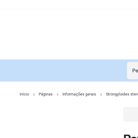
Início
Páginas
Informações gerais
Strongyloides ster
Go t