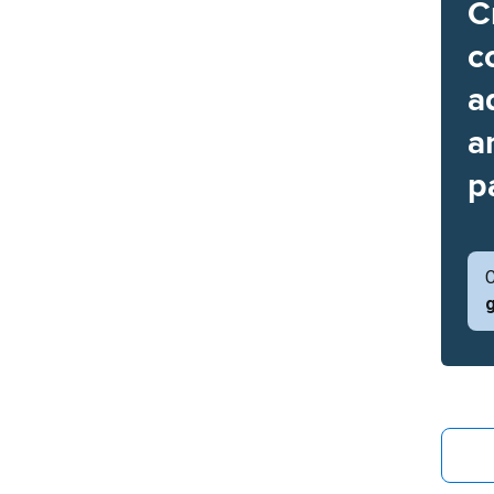
C
c
a
a
p
C
g