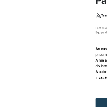
Pa
Tran
Last rev
Equipa d
As car
pneumo
A má a
do int
A auto
invasã