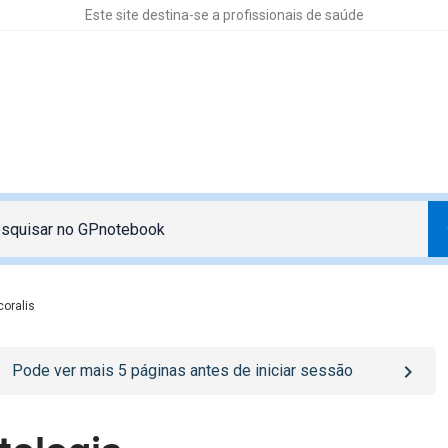
Este site destina-se a profissionais de saúde
coralis
o
/sign-in
page
Pode ver mais
5
páginas antes de iniciar sessão