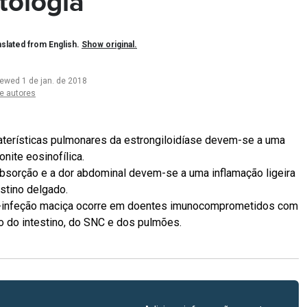
tologia
slated from English.
Show original.
iewed 1 de jan. de 2018
e autores
aterísticas pulmonares da estrongiloidíase devem-se a uma
nite eosinofílica.
bsorção e a dor abdominal devem-se a uma inflamação ligeira
estino delgado.
-infeção maciça ocorre em doentes imunocomprometidos com
o do intestino, do SNC e dos pulmões.