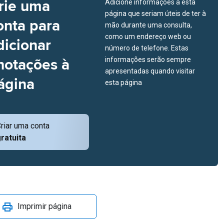
rie uma
Adicione informações a esta
página que seriam úteis de ter à
onta para
mão durante uma consulta,
como um endereço web ou
dicionar
número de telefone. Estas
notações à
informações serão sempre
apresentadas quando visitar
ágina
esta página
riar uma conta
ratuita
Imprimir página