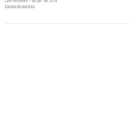
Last reviewed 1 de jan. de 2018
Equipa de autores