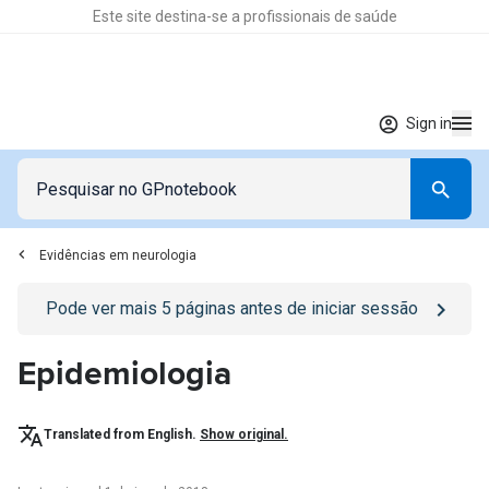
Este site destina-se a profissionais de saúde
Sign in
Evidências em neurologia
Go to
/sign-in
page
Pode ver mais
5
páginas antes de iniciar sessão
Epidemiologia
Translated from English.
Show original.