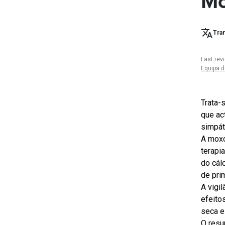
Mo
Tran
Last rev
Equipa d
Trata-
que ac
simpát
A moxo
terapi
do cál
de pri
A vigi
efeito
seca e
O resu