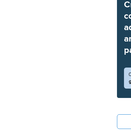
C
c
a
a
p
C
g