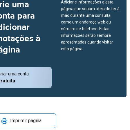
rie uma
Adicione informações a esta
página que seriam úteis de ter à
onta para
mão durante uma consulta,
como um endereço web ou
dicionar
número de telefone. Estas
notações à
informações serão sempre
apresentadas quando visitar
ágina
esta página
riar uma conta
ratuita
Imprimir página