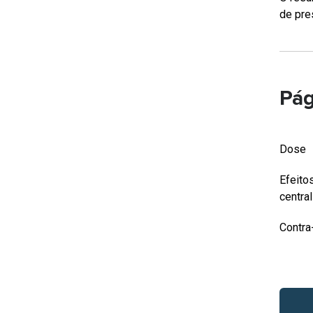
de pre
Pág
Dose
Efeito
central
Contra