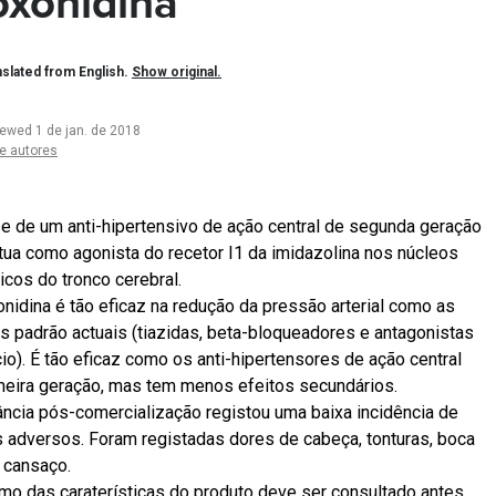
xonidina
slated from English.
Show original.
iewed 1 de jan. de 2018
e autores
se de um anti-hipertensivo de ação central de segunda geração
tua como agonista do recetor I1 da imidazolina nos núcleos
icos do tronco cerebral.
nidina é tão eficaz na redução da pressão arterial como as
as padrão actuais (tiazidas, beta-bloqueadores e antagonistas
cio). É tão eficaz como os anti-hipertensores de ação central
meira geração, mas tem menos efeitos secundários.
lância pós-comercialização registou uma baixa incidência de
s adversos. Foram registadas dores de cabeça, tonturas, boca
 cansaço.
mo das caraterísticas do produto deve ser consultado antes