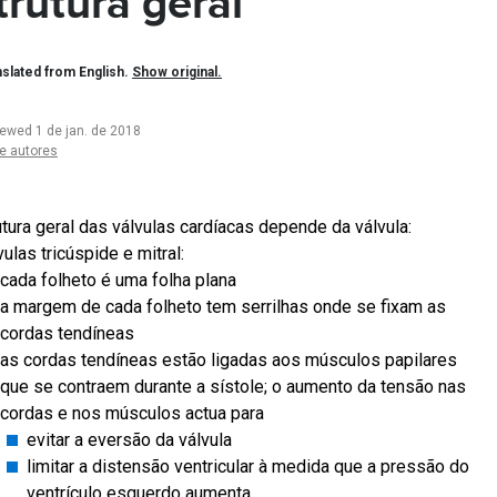
trutura geral
slated from English.
Show original.
iewed 1 de jan. de 2018
e autores
utura geral das válvulas cardíacas depende da válvula:
vulas tricúspide e mitral:
cada folheto é uma folha plana
a margem de cada folheto tem serrilhas onde se fixam as
cordas tendíneas
as cordas tendíneas estão ligadas aos músculos papilares
que se contraem durante a sístole; o aumento da tensão nas
cordas e nos músculos actua para
evitar a eversão da válvula
limitar a distensão ventricular à medida que a pressão do
ventrículo esquerdo aumenta