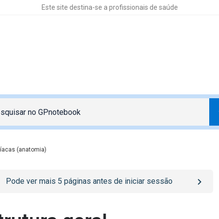
Este site destina-se a profissionais de saúde
díacas (anatomia)
o
/sign-in
page
Pode ver mais
5
páginas antes de iniciar sessão