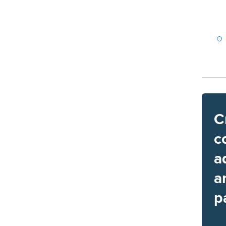
C
c
a
a
p