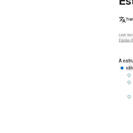
Es
Tran
Last rev
Equipa d
A estr
vál