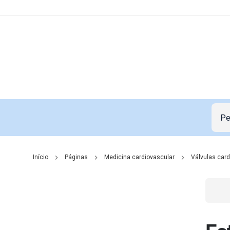
Início
Páginas
Medicina cardiovascular
Válvulas car
Go t