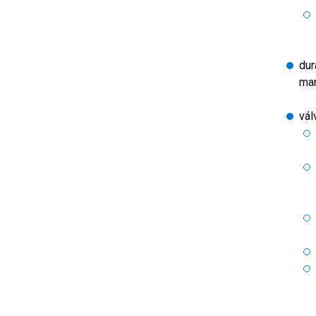
dur
mar
vál