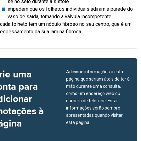
se no seio durante a sístole
impedem que os folhetos individuais adiram à parede do
vaso de saída, tornando a válvula incompetente
cada folheto tem um nódulo fibroso no seu centro, que é um
espessamento da sua lâmina fibrosa
rie uma
Adicione informações a esta
página que seriam úteis de ter à
onta para
mão durante uma consulta,
como um endereço web ou
dicionar
número de telefone. Estas
notações à
informações serão sempre
apresentadas quando visitar
ágina
esta página