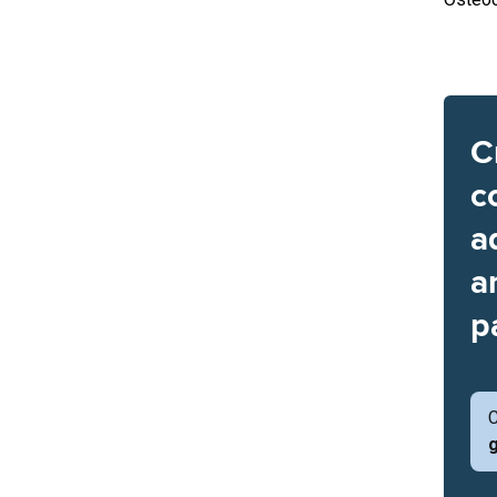
C
c
a
a
p
C
g