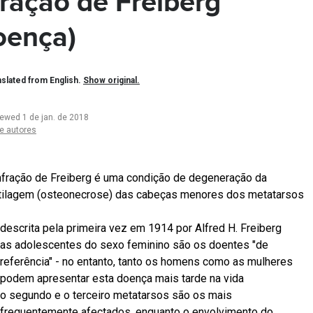
fração de Freiberg
oença)
slated from English.
Show original.
iewed 1 de jan. de 2018
e autores
nfração de Freiberg é uma condição de degeneração da
tilagem (osteonecrose) das cabeças menores dos metatarsos
descrita pela primeira vez em 1914 por Alfred H. Freiberg
as adolescentes do sexo feminino são os doentes "de
referência" - no entanto, tanto os homens como as mulheres
podem apresentar esta doença mais tarde na vida
o segundo e o terceiro metatarsos são os mais
frequentemente afectados, enquanto o envolvimento do