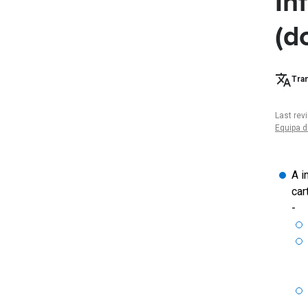
In
(d
Tran
Last rev
Equipa d
A i
car
-