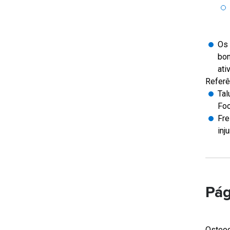
Os 
bon
ati
Referê
Tal
Foo
Fre
inj
Pág
Osteoc