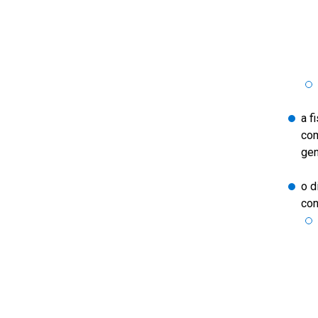
a f
com
gen
o d
con