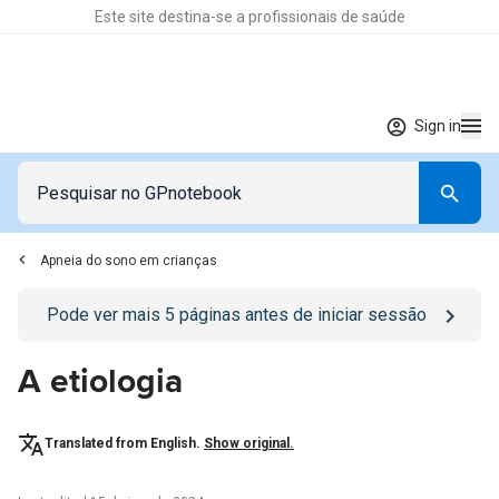
Este site destina-se a profissionais de saúde
Sign in
Apneia do sono em crianças
Go to
/sign-in
page
Pode ver mais
5
páginas antes de iniciar sessão
A etiologia
Translated from English.
Show original.