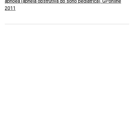
apnoea (apneia obstrutiva do sono pediátrica). GPonline
2011