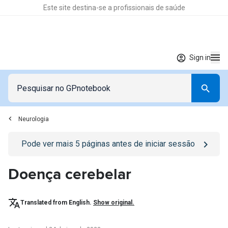
Este site destina-se a profissionais de saúde
Sign in
Neurologia
Go to
/sign-in
page
Pode ver mais
5
páginas antes de iniciar sessão
Doença cerebelar
Translated from English.
Show original.