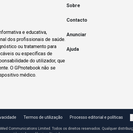
Sobre
Contacto
nformativa e educativa,
Anunciar
nal dos profissionais de saúde.
gnóstico ou tratamento para
Ajuda
icáveis ou específicas de
ponsabilidade do utilizador, que
dente. O GPnotebook não se
spositivo médico.
ivacidade
Termos de utilização
Processo editorial e políticas
C
aMed Communications Limited. Todos os direitos reservados. Qualquer distribui