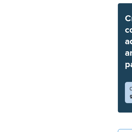
C
c
a
a
p
C
g