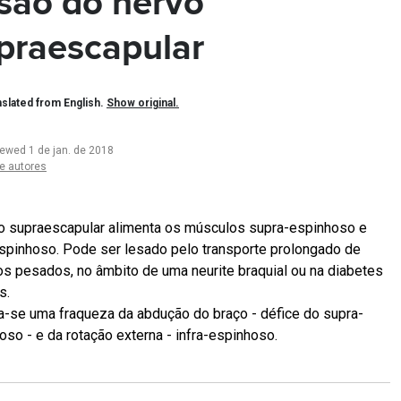
são do nervo
praescapular
slated from English.
Show original.
iewed 1 de jan. de 2018
e autores
o supraescapular alimenta os músculos supra-espinhoso e
espinhoso. Pode ser lesado pelo transporte prolongado de
os pesados, no âmbito de uma neurite braquial ou na diabetes
s.
ca-se uma fraqueza da abdução do braço - défice do supra-
oso - e da rotação externa - infra-espinhoso.