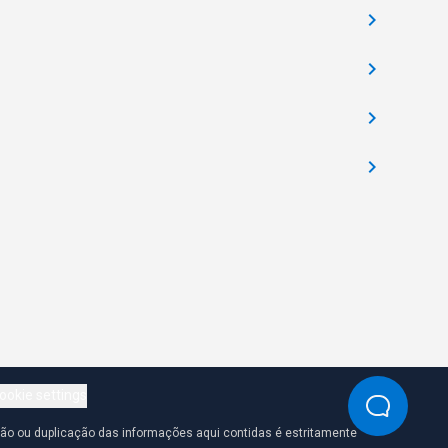
ookie settings
ção ou duplicação das informações aqui contidas é estritamente