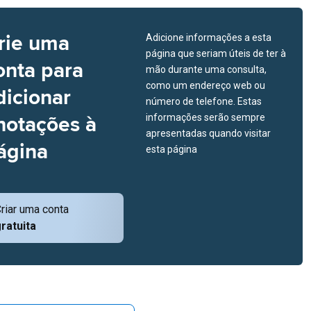
rie uma
Adicione informações a esta
página que seriam úteis de ter à
onta para
mão durante uma consulta,
como um endereço web ou
dicionar
número de telefone. Estas
notações à
informações serão sempre
apresentadas quando visitar
ágina
esta página
riar uma conta
ratuita