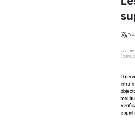
Le
su
Tran
Last rev
Equipa d
O nerv
infra-
object
mellitu
Verifi
espinh