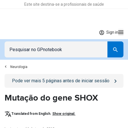
Este site destina-se a profissionais de saúde
Sign in
Neurologia
Go to
/sign-in
page
Pode ver mais
5
páginas antes de iniciar sessão
Mutação do gene SHOX
Translated from English.
Show original.