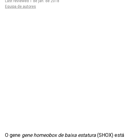
Last reviewed 1 de jan. de 2018
Equipa de autores
O gene
gene homeobox de baixa estatura
(SHOX) está