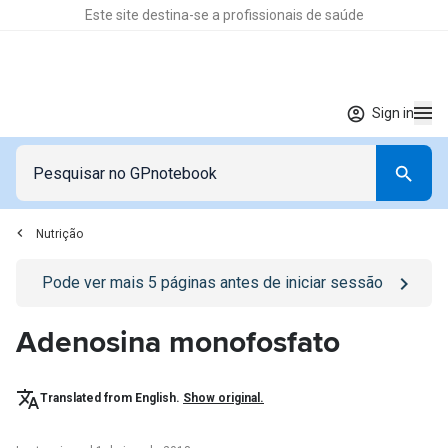
Este site destina-se a profissionais de saúde
Sign in
Nutrição
Go to
/sign-in
page
Pode ver mais
5
páginas antes de iniciar sessão
Adenosina monofosfato
Translated from English.
Show original.